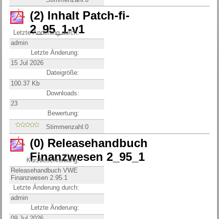
(2) Inhalt Patch-fi-
2_95_1-v1
Letzte Änderung durch:
admin
Letzte Änderung:
15 Jul 2026
Dateigröße:
100.37 Kb
Downloads:
23
Bewertung:
Stimmenzahl:0
(0) Releasehandbuch
Finanzwesen 2_95_1
Kurzbeschreibung:
Releasehandbuch VWE
Finanzwesen 2.95.1
Letzte Änderung durch:
admin
Letzte Änderung:
09 Jul 2026