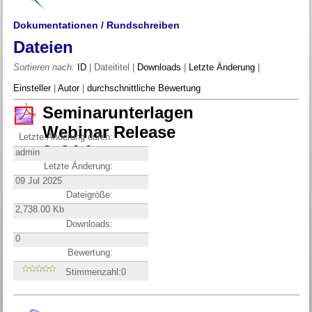
Dokumentationen / Rundschreiben
Dateien
Sortieren nach:
ID
| Dateititel |
Downloads
|
Letzte Änderung
|
Einsteller
|
Autor
|
durchschnittliche Bewertung
Seminarunterlagen
Webinar Release
Letzte Änderung durch:
2_94.1
admin
Letzte Änderung:
09 Jul 2025
Dateigröße:
2,738.00 Kb
Downloads:
0
Bewertung:
Stimmenzahl:0